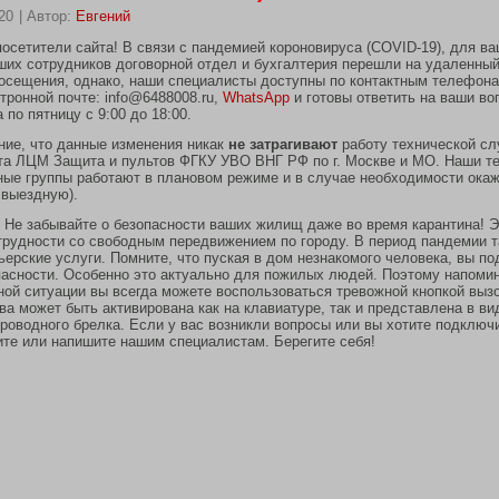
20
|
Автор:
Евгений
осетители сайта! В связи с пандемией короновируса (COVID-19), для ва
ших сотрудников договорной отдел и бухгалтерия перешли на удаленны
осещения, однако, наши специалисты доступны по контактным телефона
тронной почте: info@6488008.ru,
WhatsApp
и готовы ответить на ваши во
по пятницу с 9:00 до 18:00.
ие, что данные изменения никак
не затрагивают
работу технической сл
та ЛЦМ Защита и пультов ФГКУ УВО ВНГ РФ по г. Москве и МО. Наши т
ые группы работают в плановом режиме и в случае необходимости ока
 выездную).
 Не забывайте о безопасности ваших жилищ даже во время карантина! Э
трудности со свободным передвижением по городу. В период пандемии т
ерские услуги. Помните, что пуская в дом незнакомого человека, вы по
асности. Особенно это актуально для пожилых людей. Поэтому напомин
ной ситуации вы всегда можете воспользоваться тревожной кнопкой выз
ва может быть активирована как на клавиатуре, так и представлена в ви
роводного брелка. Если у вас возникли вопросы или вы хотите подключи
ите или напишите нашим специалистам. Берегите себя!