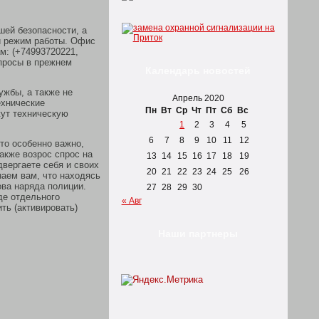
шей безопасности, а
й режим работы. Офис
м: (+74993720221,
просы в прежнем
Календарь новостей
ужбы, а также не
Апрель 2020
ехнические
Пн
Вт
Ср
Чт
Пт
Сб
Вс
жут техническую
1
2
3
4
5
6
7
8
9
10
11
12
то особенно важно,
акже возрос спрос на
13
14
15
16
17
18
19
двергаете себя и своих
20
21
22
23
24
25
26
аем вам, что находясь
ова наряда полиции.
27
28
29
30
де отдельного
« Авг
ть (активировать)
Наши партнеры