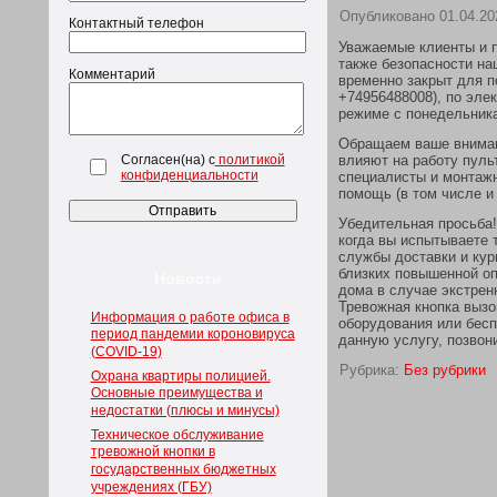
Опубликовано
01.04.20
Контактный телефон
Уважаемые клиенты и п
также безопасности на
Комментарий
временно закрыт для п
+74956488008), по элек
режиме с понедельника 
Обращаем ваше вниман
Согласен(на) с
политикой
влияют на работу пуль
конфиденциальности
специалисты и монтажн
помощь (в том числе и
Убедительная просьба!
когда вы испытываете 
службы доставки и курь
близких повышенной оп
Новости
дома в случае экстрен
Тревожная кнопка вызо
Информация о работе офиса в
оборудования или бесп
период пандемии короновируса
данную услугу, позвон
(COVID-19)
Рубрика:
Без рубрики
Охрана квартиры полицией.
Основные преимущества и
недостатки (плюсы и минусы)
Техническое обслуживание
тревожной кнопки в
государственных бюджетных
учреждениях (ГБУ)