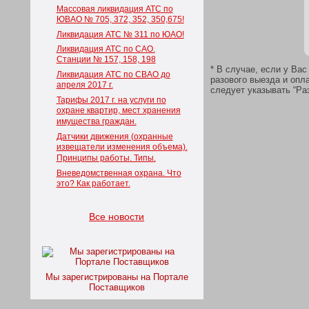
Массовая ликвидация АТС по
ЮВАО № 705, 372, 352, 350,675!
Ликвидация АТС № 311 по ЮАО!
Ликвидация АТС по САО.
Станции № 157, 158, 198
* В случае, если у Ва
Ликвидация АТС по СВАО до
разового выезда и опл
апреля 2017 г.
следует указывать “Ра
Тарифы 2017 г. на услуги по
охране квартир, мест хранения
имущества граждан.
Датчики движения (охранные
извещатели изменения объема).
Принципы работы. Типы.
Вневедомственная охрана. Что
это? Как работает.
Все новости
Мы зарегистрированы на Портале
Поставщиков