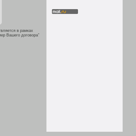
твляется в рамках
мер Вашего договора”