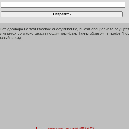
с нет договора на техническое обслуживание, выезд специалиста осущес
ачивается согласно действующим тарифам. Таким образом, в графе “Но
зовый выезд”
Центр технической охраны
© 2003-2026.