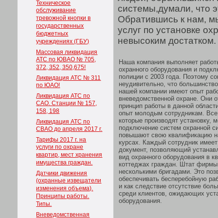
Техническое
системы,думали, что э
обслуживание
Обратившись к нам, м
тревожной кнопки в
государственных
услуг по установке ох
бюджетных
невысоким достатком.
учреждениях (ГБУ)
Массовая ликвидация
АТС по ЮВАО № 705,
Наша компания выполняет работ
372, 352, 350,675!
охранного оборудования и подкл
полиции с 2003 года. Поэтому с
Ликвидация АТС № 311
неудивительно, что большинство
по ЮАО!
нашей компании имеют опыт раб
Ликвидация АТС по
вневедомственной охране. Они о
САО. Станции № 157,
принцип работы в данной област
158, 198
опыт молодым сотрудникам. Все
которые производят установку, 
Ликвидация АТС по
подключение систем охранной с
СВАО до апреля 2017 г.
повышают свою квалификацию н
Тарифы 2017 г. на
курсах. Каждый сотрудник имее
услуги по охране
документ, позволяющий устанав
квартир, мест хранения
вид охранного оборудования в к
имущества граждан.
коттеджах граждан. Штат фирмы
несколькими бригадами. Это поз
Датчики движения
обеспечивать бесперебойную ра
(охранные извещатели
и как следствие отсутствие бол
изменения объема).
среди клиентов, ожидающих уст
Принципы работы.
оборудования.
Типы.
Вневедомственная