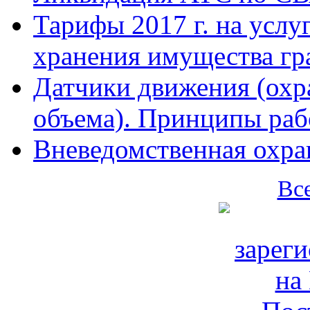
Тарифы 2017 г. на услу
хранения имущества гр
Датчики движения (охр
объема). Принципы раб
Вневедомственная охран
Вс