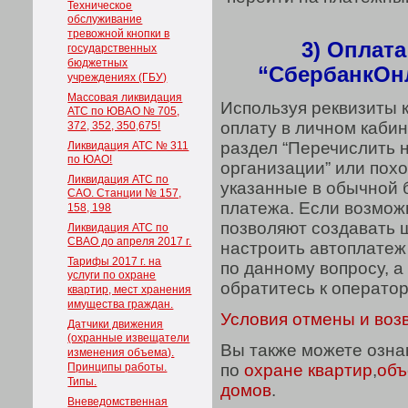
Техническое
обслуживание
тревожной кнопки в
3) Оплат
государственных
бюджетных
“СбербанкОнл
учреждениях (ГБУ)
Массовая ликвидация
Используя реквизиты 
АТС по ЮВАО № 705,
оплату в личном каби
372, 352, 350,675!
раздел “Перечислить н
Ликвидация АТС № 311
по ЮАО!
организации” или пох
Ликвидация АТС по
указанные в обычной 
САО. Станции № 157,
платежа. Если возмож
158, 198
позволяют создавать 
Ликвидация АТС по
СВАО до апреля 2017 г.
настроить автоплатеж
Тарифы 2017 г. на
по данному вопросу, а
услуги по охране
обратитесь к операто
квартир, мест хранения
имущества граждан.
Условия отмены и воз
Датчики движения
(охранные извещатели
Вы также можете озна
изменения объема).
Принципы работы.
по
охране квартир
,
объ
Типы.
домов
.
Вневедомственная