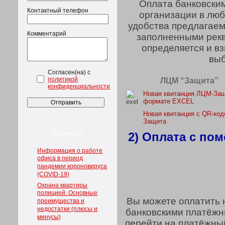
Оплата банковским
Контактный телефон
организации в люб
удобства предлагаем
Комментарий
заполненными рекв
определяется и в
выб
Согласен(на) с
политикой
ЛЦМ “Защита”
конфиденциальности
Новая квитанция ЛЦМ-Защ
формате EXCEL
Новая квитанция с QR-ко
Защита
Новости
2) Оплата с по
Информация о работе
офиса в период
пандемии короновируса
(COVID-19)
Охрана квартиры
полицией. Основные
Вы можете оплатить 
преимущества и
недостатки (плюсы и
банковскими платёжн
минусы)
перейти на платёжны