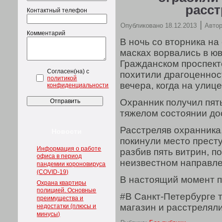
расст
Контактный телефон
|
Опубликовано
18.12.2013
Автор
Комментарий
В ночь со вторника н
масках ворвались в ю
Гражданском проспекте
Согласен(на) с
похитили драгоценнос
политикой
вечера, когда на улиц
конфиденциальности
Охранник получил пят
тяжелом состоянии до
Расстреляв охранника,
Новости
покинули место престу
Информация о работе
разбив пять витрин, п
офиса в период
неизвестном направле
пандемии короновируса
(COVID-19)
В настоящий момент п
Охрана квартиры
полицией. Основные
#В Санкт-Петербурге 
преимущества и
магазин и расстрелял
недостатки (плюсы и
минусы)