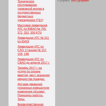
Рубрика:
Без рубрики
Техническое
обслуживание
тревожной кнопки в
государственных
бюджетных
учреждениях (ГБУ)
Массовая ликвидация
АТС по ЮВАО № 705,
372, 352, 350,675!
Ликвидация АТС № 311
по ЮАО!
Ликвидация АТС по
САО. Станции № 157,
158, 198
Ликвидация АТС по
СВАО до апреля 2017 г.
Тарифы 2017 г. на
услуги по охране
квартир, мест хранения
имущества граждан.
Датчики движения
(охранные извещатели
изменения объема).
Принципы работы.
Типы.
Вневедомственная